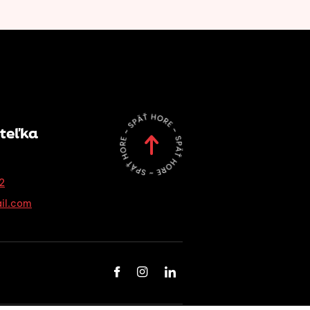
teľka
2
il.com