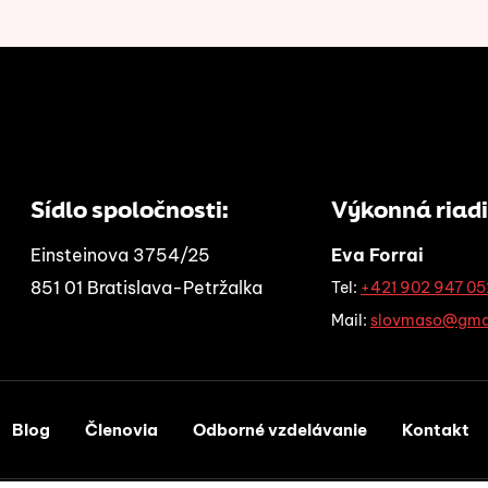
Sídlo spoločnosti:
Výkonná riadi
Einsteinova 3754/25
Eva Forrai
851 01 Bratislava-Petržalka
Tel:
+421 902 947 05
Mail:
slovmaso@gma
Blog
Členovia
Odborné vzdelávanie
Kontakt