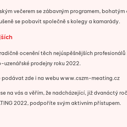
enským večerem se zábavným programem, bohatým 
erušeně se pobavit společně s kolegy a kamarády.
jších
radičně ocenění těch nejúspěšnějších profesionálů
o-uzenářské prodejny roku 2022.
 podávat zde i na webu www.cszm-meating.cz
se na vás a věřím, že nadcházející, již dvanáctý ro
ING 2022, podpoříte svým aktivním přístupem.