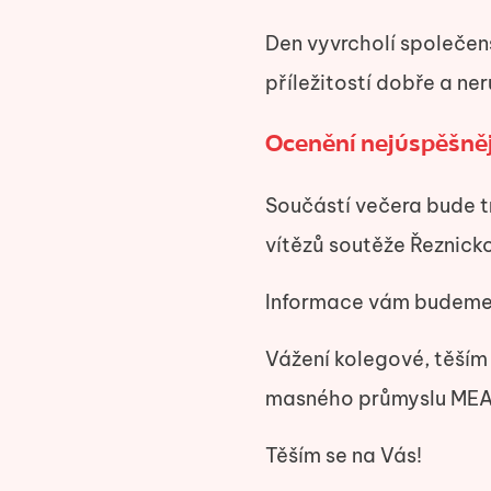
Den vyvrcholí společ
příležitostí dobře a n
Ocenění nejúspěšně
Součástí večera bude t
vítězů soutěže Řeznick
Informace vám budeme
Vážení kolegové, těším 
masného průmyslu MEAT
Těším se na Vás!