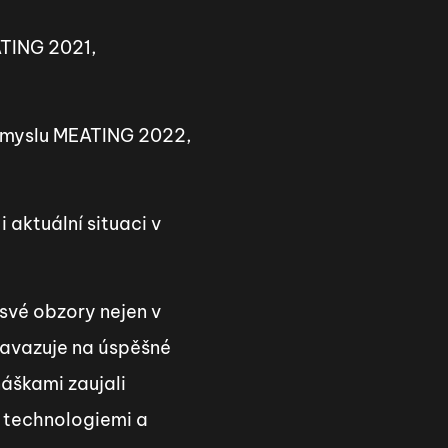
ATING 2021,
ůmyslu MEATING 2022,
aktuální situaci v
 své obzory nejen v
navazuje na úspěšné
áškami zaujali
 technologiemi a