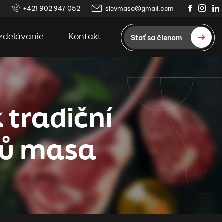
+421 902 947 052
slovmaso@gmail.com
zdelávanie
Kontakt
Stať sa členom
 tradiční
lů masa