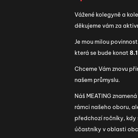
Vážené kolegyně a kol
děkujeme vám za aktivní
Je mou milou povinnost
která se bude konat
8.
Chceme Vám znovu přiné
našem průmyslu.
Náš MEATING znamená set
rámci našeho oboru, al
předchozí ročníky, kdy
účastníky v oblasti ob