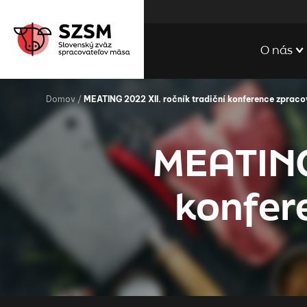
O nás
Domov
/
MEATING 2022 XII. ročník tradiční konference zprac
MEATING 
konfer