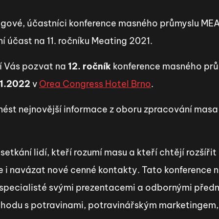
egové, účastníci konference masného průmyslu ME
 účast na 11. ročníku Meating 2021.
í Vás pozvat na
12. ročník
konference masného pr
11.2022
v
Orea Congress Hotel Brno
.
st nejnovější informace z oboru zpracování masa i 
kání lidí, kteří rozumí masu a kteří chtějí rozšířit
e i navázat nové cenné kontakty. Tato konference 
 specialisté svými prezentacemi a odbornými předn
chodu s potravinami, potravinářským marketingem,