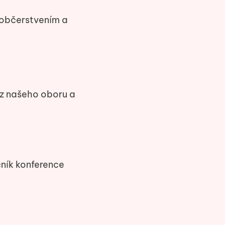
občerstvením a
 z našeho oboru a
čník konference